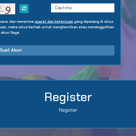
embaca, dan menerima
syarat dan ketentuan
yang dipasang di situs
entuan, maka situs berhak untuk menghentikan atau menangguhkan
akun Saya.
Buat Akun
Register
Register