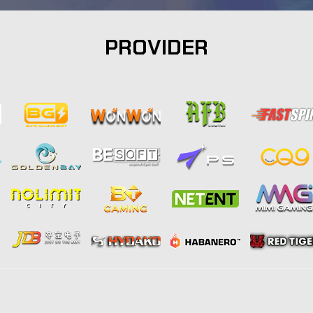
PROVIDER