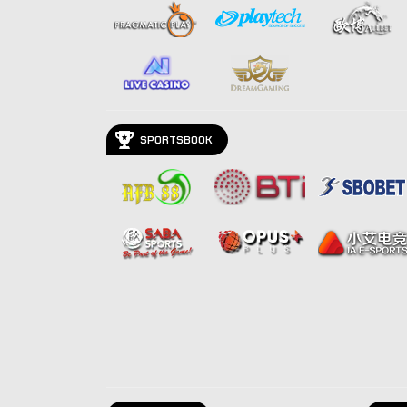
SPORTSBOOK