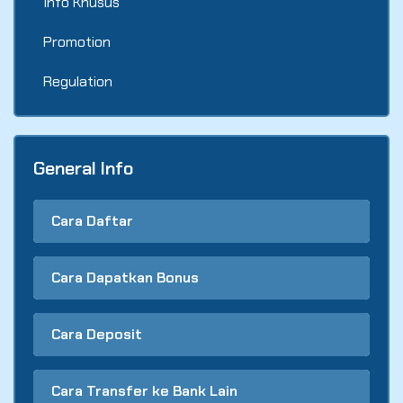
Info Khusus
Promotion
Regulation
General Info
Cara Daftar
Cara Dapatkan Bonus
Cara Deposit
Cara Transfer ke Bank Lain