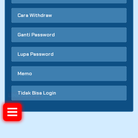
Cara Withdraw
Ganti Password
Lupa Password
Memo
Tidak Bisa Login
LINK GACOR!