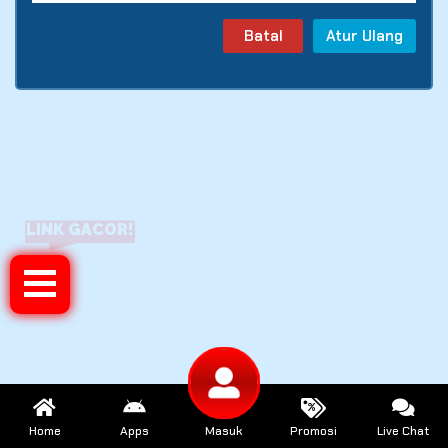
Batal
Atur Ulang
LINK GACOR!
Home
Apps
Masuk
Promosi
Live Chat