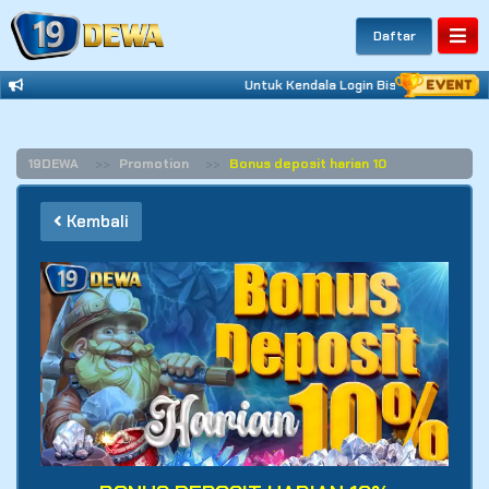
Daftar
Untuk Kendala Login Bisa Hubungi Wha
19DEWA
Promotion
Bonus deposit harian 10
Kembali